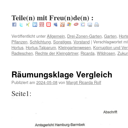
:
Teile(n) mit Freu(n)de(n) :
Veröffentlicht unter
Allgemein
,
Drei-Zonen-Garten
,
Garten
,
Hort
Pflanzen
,
Schlichtung
,
Sonstiges
,
Vorstand
|
Verschlagwortet mi
Hortus
,
Hortus-Talparum
,
Kleingartenwesen
,
Korruption und Ve
Radieschen
,
Rechte der Kleingärtner
,
Ricarda
,
Wildrosen
,
Zuku
Räumungsklage Vergleich
Publiziert am
2024-05-08
von
Margit Ricarda Rolf
Seite1: