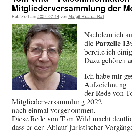
Mitgliederversammlung der M
–
J
Publiziert am
2024-07-14
von
Margit Ricarda Rolf
w
a
Nachdem ich au
Parzelle 13
die
bereite ich einig
Dazu gehören au
Ich habe mir ge
Aufzeichnung
der Rede von T
Mitgliederversammlung 2022
noch einmal vorgenommen.
Diese Rede von Tom Wild macht deutlic
dass er den Ablauf juristischer Vorgäng