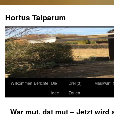
Hortus Talparum
Zum
Willkommen
Berichte
Die
Drei (3)
Maulwurf
Inhalt
Idee
Zonen
springen
War mut, dat mut – Jetzt wird