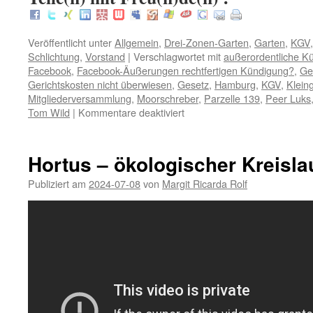
Veröffentlicht unter
Allgemein
,
Drei-Zonen-Garten
,
Garten
,
KGV
Schlichtung
,
Vorstand
|
Verschlagwortet mit
außerordentliche K
Facebook
,
Facebook-Äußerungen rechtfertigen Kündigung?
,
Ge
Gerichtskosten nicht überwiesen
,
Gesetz
,
Hamburg
,
KGV
,
Klein
Mitgliederversammlung
,
Moorschreber
,
Parzelle 139
,
Peer Luks
für
Tom Wild
|
Kommentare deaktiviert
Tom
Wild
–
Hortus – ökologischer Kreisla
Falschinformation
der
Publiziert am
2024-07-08
von
Margit Ricarda Rolf
Mitgliederversammlung
der
Moorschreber