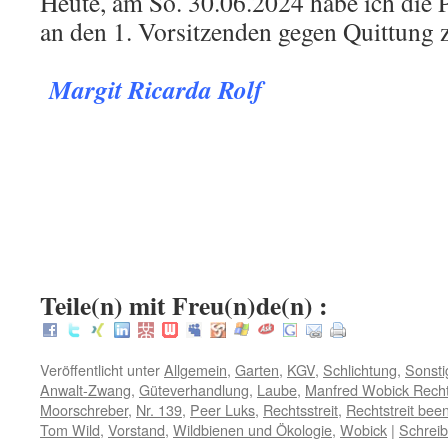
Heute, am So. 30.06.2024 habe ich die P
an den 1. Vorsitzenden gegen Quittung 
.
Margit Ricarda Rolf
.
.
:
Teile(n) mit Freu(n)de(n) :
Veröffentlicht unter
Allgemein
,
Garten
,
KGV
,
Schlichtung
,
Sonsti
Anwalt-Zwang
,
Güteverhandlung
,
Laube
,
Manfred Wobick Recht
Moorschreber
,
Nr. 139
,
Peer Luks
,
Rechtsstreit
,
Rechtstreit bee
Tom Wild
,
Vorstand
,
Wildbienen und Ökologie
,
Wobick
|
Schrei