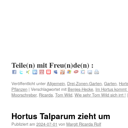
.
.
.
:
Teile(n) mit Freu(n)de(n) :
Veröffentlicht unter
Allgemein
,
Drei-Zonen-Garten
,
Garten
,
Hort
Pflanzen
|
Verschlagwortet mit
Benjes-Hecke
,
Im Hortus kommt 
Moorschreber
,
Ricarda
,
Tom Wild
,
Wie sehr Tom Wild sich irrt !
|
Hortus Talparum zieht um
Publiziert am
2024-07-01
von
Margit Ricarda Rolf