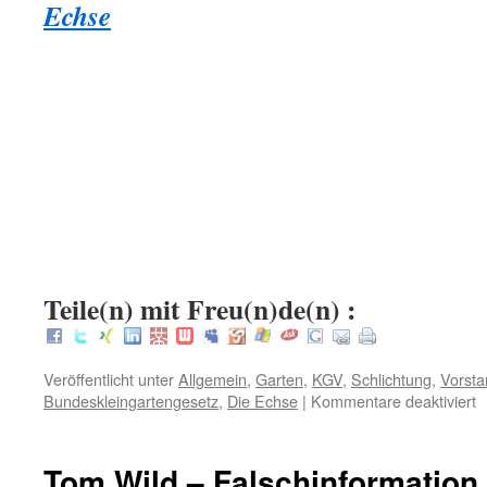
Echse
.
.
:
Teile(n) mit Freu(n)de(n) :
Veröffentlicht unter
Allgemein
,
Garten
,
KGV
,
Schlichtung
,
Vorsta
f
Bundeskleingartengesetz
,
Die Echse
|
Kommentare deaktiviert
W
m
d
Tom Wild – Falschinformation
m