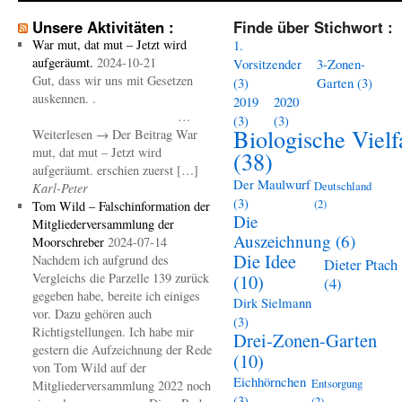
Unsere Aktivitäten :
Finde über Stichwort :
War mut, dat mut – Jetzt wird
1.
aufgeräumt.
2024-10-21
Vorsitzender
3-Zonen-
Gut, dass wir uns mit Gesetzen
(3)
Garten
(3)
auskennen. .
2019
2020
…
(3)
(3)
Biologische Vielf
Weiterlesen → Der Beitrag War
mut, dat mut – Jetzt wird
(38)
aufgeräumt. erschien zuerst […]
Der Maulwurf
Deutschland
Karl-Peter
(3)
(2)
Tom Wild – Falschinformation der
Die
Mitgliederversammlung der
Auszeichnung
(6)
Moorschreber
2024-07-14
Die Idee
Nachdem ich aufgrund des
Dieter Ptach
Vergleichs die Parzelle 139 zurück
(10)
(4)
gegeben habe, bereite ich einiges
Dirk Sielmann
vor. Dazu gehören auch
(3)
Richtigstellungen. Ich habe mir
Drei-Zonen-Garten
gestern die Aufzeichnung der Rede
(10)
von Tom Wild auf der
Eichhörnchen
Entsorgung
Mitgliederversammlung 2022 noch
(3)
(2)