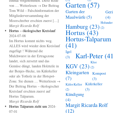
einmal vorgenommen. Diese Rede
Garten
(57)
von … Weiterlesen → Der Beitrag
Tom Wild – Falschinformation der
Garten der
Geri
Mitgliederversammlung der
Maulwürfe
(5)
(4)
Moorschreber erschien zuerst […]
Holunder
Hamburg
(23)
Margit Ricarda Rolf
(2)
Hortus
(43)
Hortus – ökologischer Kreislauf
2024-07-08
Hortus-Talparum
Im Hortus kommt nichts weg.
(41)
ALLES wird wieder dem Kreislauf
zugefügt ! Während die
Igel
Karl-Peter
(41
Mulchwurst in der Ertragszone
(3)
landet, sich zersetzt und das
Klee
KGV
(23)
Gemüse düngt, landen Holzteile in
(2)
der Benjes-Hecke, im Käferkeller
Kleingarten
Kompost
oder als Totholz in der Hotspot-
(7)
(3)
Zone. Sie dienen … Weiterlesen →
Käferkeller
Käfer-Keller
Der Beitrag Hortus – ökologischer
(3)
(2)
Kreislauf erschien zuerst auf
Kündigung
Hortus Talparum.
(4)
Margit Ricarda Rolf
Margit Ricarda Rolf
Hortus Talparum zieht um
2024-
(12)
07-01