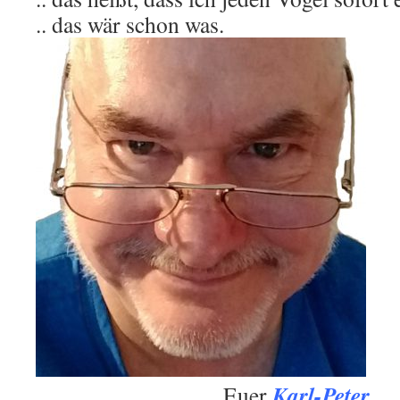
.. das wär schon was.
Karl-Peter
.
Euer