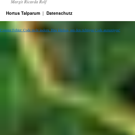
Margit Ricarda Rolf
Hortus Talparum
Datenschutz
Counter Fehler: Code nicht ändern. Hier klicken, um den richtigen Code anzuzeigen!