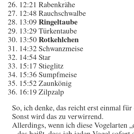
12:21
Rabenkrähe
12:48
Rauchschwalbe
Ringeltaube
13:09
13:29
Türkentaube
Rotkehlchen
13:50
14:32
Schwanzmeise
14:54
Star
15:17
Stieglitz
15:36
Sumpfmeise
15:52
Zaunkönig
16:19
Zilpzalp
So, ich denke, das reicht erst einmal fü
Sonst wird das zu verwirrend.
Allerdings, wenn ich diese Vogelarten „
.. das heißt, dass ich jeden Vogel sofort