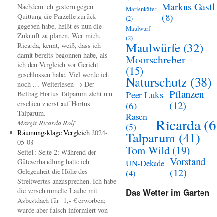
Markus Gastl
Nachdem ich gestern gegen
Marienkäfer
(8)
Quittung die Parzelle zurück
(2)
gegeben habe, heißt es nun die
Maulwurf
Zukunft zu planen. Wer mich,
(2)
Maulwürfe
(32)
Ricarda, kennt, weiß, dass ich
damit bereits begonnen habe, als
Moorschreber
ich den Vergleich vor Gericht
(15)
geschlossen habe. Viel werde ich
Naturschutz
(38)
noch … Weiterlesen → Der
Pflanzen
Peer Luks
Beitrag Hortus Talparum zieht um
(12)
erschien zuerst auf Hortus
(6)
Talparum.
Rasen
Ricarda
(6
Margit Ricarda Rolf
(5)
Räumungsklage Vergleich
2024-
Talparum
(41)
05-08
Tom Wild
(19)
Seite1: Seite 2: Während der
Vorstand
Güteverhandlung hatte ich
UN-Dekade
(12)
Gelegenheit die Höhe des
(4)
Streitwertes anzusprechen. Ich habe
die verschimmelte Laube mit
Das Wetter im Garten
Asbestdach für 1,- € erworben;
wurde aber falsch informiert von