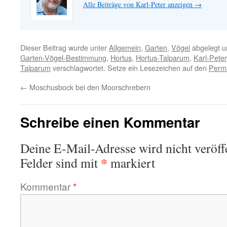
Alle Beiträge von Karl-Peter anzeigen
→
Dieser Beitrag wurde unter
Allgemein
,
Garten
,
Vögel
abgelegt u
Garten-Vögel-Bestimmung
,
Hortus
,
Hortus-Talparum
,
Karl-Peter
Talparum
verschlagwortet. Setze ein Lesezeichen auf den
Perma
←
Moschusbock bei den Moorschrebern
Schreibe einen Kommentar
Deine E-Mail-Adresse wird nicht veröffe
*
Felder sind mit
markiert
Kommentar
*