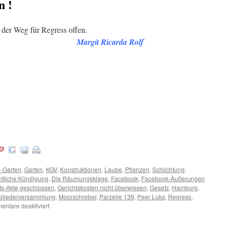
n !
 der Weg für Regress offen.
Margit Ricarda Rolf
-Garten
,
Garten
,
KGV
,
Konstruktionen
,
Laube
,
Pflanzen
,
Schlichtung
,
tliche Kündigung
,
Die Räumungsklage
,
Facebook
,
Facebook-Äußerungen
ts-Akte geschlossen
,
Gerichtskosten nicht überwiesen
,
Gesetz
,
Hamburg
,
tgliederversammlung
,
Moorschreber
,
Parzelle 139
,
Peer Luks
,
Regress
,
für
ntare deaktiviert
Tom
Wild