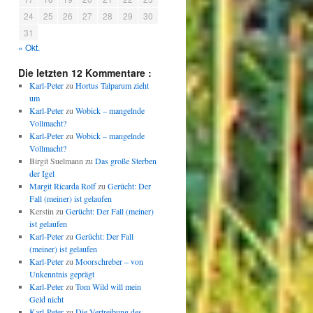
24
25
26
27
28
29
30
31
« Okt.
Die letzten 12 Kommentare :
Karl-Peter
zu
Hortus Talparum zieht
um
Karl-Peter
zu
Wobick – mangelnde
Vollmacht?
Karl-Peter
zu
Wobick – mangelnde
Vollmacht?
Birgit Suelmann
zu
Das große Sterben
der Igel
Margit Ricarda Rolf
zu
Gerücht: Der
Fall (meiner) ist gelaufen
Kerstin
zu
Gerücht: Der Fall (meiner)
ist gelaufen
Karl-Peter
zu
Gerücht: Der Fall
(meiner) ist gelaufen
Karl-Peter
zu
Moorschreber – von
Unkenntnis geprägt
Karl-Peter
zu
Tom Wild will mein
Geld nicht
Karl-Peter
zu
Die Vertreibung des