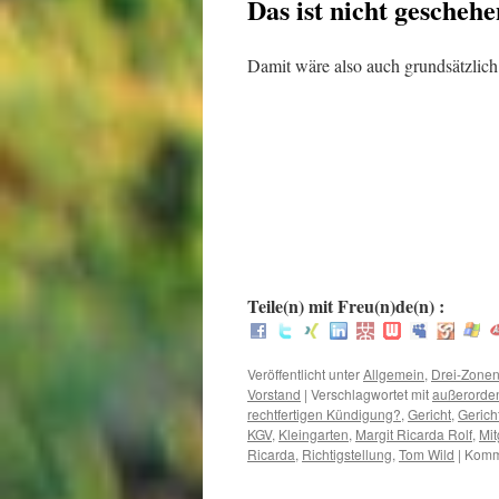
Das ist nicht geschehe
Damit wäre also auch grundsätzlich
.
.
.
:
Teile(n) mit Freu(n)de(n) :
Veröffentlicht unter
Allgemein
,
Drei-Zonen
Vorstand
|
Verschlagwortet mit
außerorden
rechtfertigen Kündigung?
,
Gericht
,
Gerich
KGV
,
Kleingarten
,
Margit Ricarda Rolf
,
Mi
Ricarda
,
Richtigstellung
,
Tom Wild
|
Komme