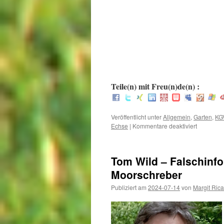
.
.
:
Teile(n) mit Freu(n)de(n) :
Veröffentlicht unter
Allgemein
,
Garten
,
KG
für
Echse
|
Kommentare deaktiviert
War
mut,
dat
Tom Wild – Falschinf
mut
–
Moorschreber
Jetzt
Publiziert am
2024-07-14
von
Margit Rica
wird
aufgeräum