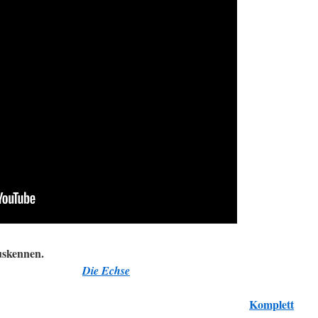
uskennen.
Die Echse
Komplett