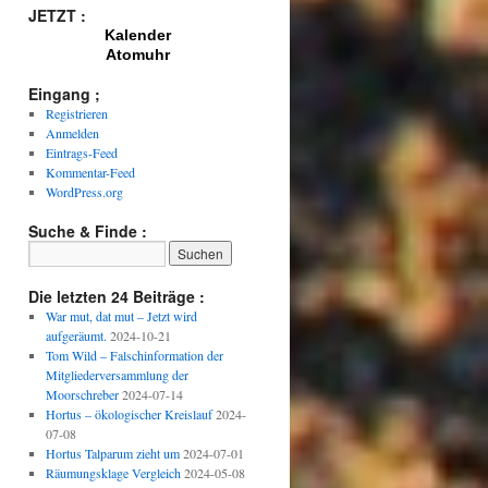
JETZT :
Kalender
Atomuhr
Eingang ;
Registrieren
Anmelden
Eintrags-Feed
Kommentar-Feed
WordPress.org
Suche & Finde :
Die letzten 24 Beiträge :
War mut, dat mut – Jetzt wird
aufgeräumt.
2024-10-21
Tom Wild – Falschinformation der
Mitgliederversammlung der
Moorschreber
2024-07-14
Hortus – ökologischer Kreislauf
2024-
07-08
Hortus Talparum zieht um
2024-07-01
Räumungsklage Vergleich
2024-05-08