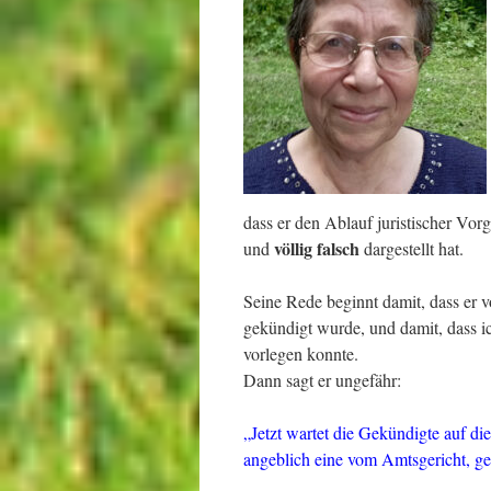
dass er den Ablauf juristischer Vor
völlig falsch
und
dargestellt hat.
Seine Rede beginnt damit, dass er 
gekündigt wurde, und damit, dass i
vorlegen konnte.
Dann sagt er ungefähr:
„Jetzt wartet die Gekündigte auf die
angeblich eine vom Amtsgericht, geg