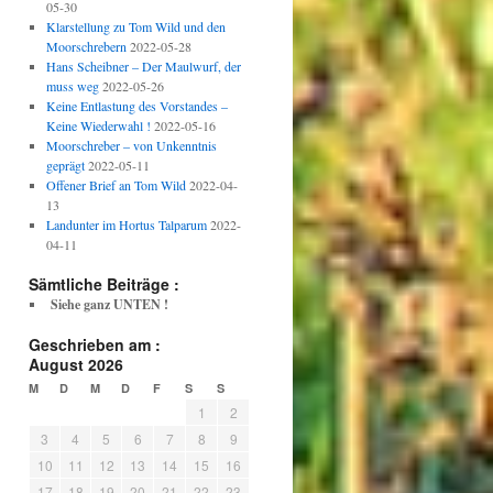
05-30
Klarstellung zu Tom Wild und den
Moorschrebern
2022-05-28
Hans Scheibner – Der Maulwurf, der
muss weg
2022-05-26
Keine Entlastung des Vorstandes –
Keine Wiederwahl !
2022-05-16
Moorschreber – von Unkenntnis
geprägt
2022-05-11
Offener Brief an Tom Wild
2022-04-
13
Landunter im Hortus Talparum
2022-
04-11
Sämtliche Beiträge :
Siehe ganz UNTEN !
Geschrieben am :
August 2026
M
D
M
D
F
S
S
1
2
3
4
5
6
7
8
9
10
11
12
13
14
15
16
17
18
19
20
21
22
23