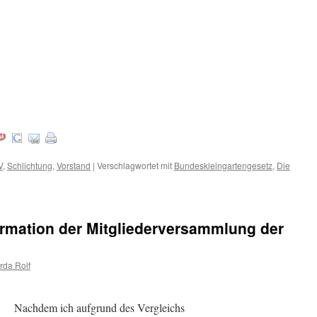
V
,
Schlichtung
,
Vorstand
|
Verschlagwortet mit
Bundeskleingartengesetz
,
Die
ormation der Mitgliederversammlung der
rda Rolf
t.
Nachdem ich aufgrund des Vergleichs