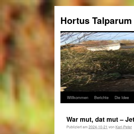
Hortus Talparum
Willkommen
Berichte
Die Idee
Zum
Inhalt
War mut, dat mut – Je
springen
Publiziert am
2024-10-21
von
Karl-Peter