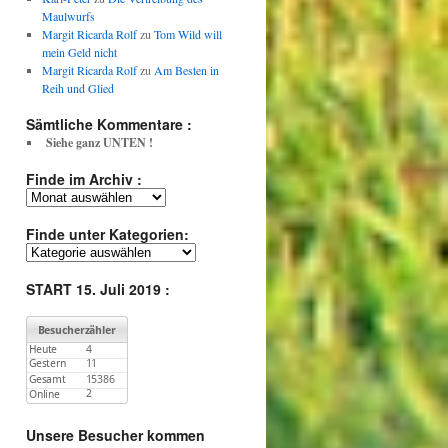
Maulwurfs
Margit Ricarda Rolf
zu
Tom Wild will
mein Geld nicht
Margit Ricarda Rolf
zu
Am Besten in
Reih und Glied
Sämtliche Kommentare :
Siehe ganz UNTEN !
Finde im Archiv :
Finde
im
Archiv
Finde unter Kategorien:
:
Finde
unter
Kategorien:
START 15. Juli 2019 :
Unsere Besucher kommen