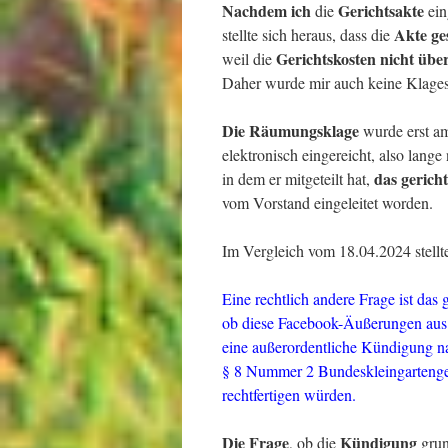
Nachdem ich
Gerichtsakte
die
ein
Akte ge
stellte sich heraus, dass die
Gerichtskosten nicht übe
weil die
Daher wurde mir auch keine Klagesc
Die Räumungsklage
wurde erst a
elektronisch eingereicht, also lan
das gerich
in dem er mitgeteilt hat,
vom Vorstand eingeleitet worden.
Im Vergleich vom 18.04.2024 stellte
Eine rechtlich andere Frage ist das
ob diese Facebook-Äußerungen aus
eine außerordentliche Kündigung n
§ 8 Nummer 2 Bundeskleingartenge
rechtfertigen würden.
Die Frage
Kündigung
, ob die
grun