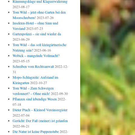
Räumungsklage und Klageerwiderung
2023-08-17
Tom Wild – jetzt ohne Garten bei den
Moorschrebern!
2023-07-26
Insekten-Hotel – ohne Sinn und
Verstand
2023-07-23
Gartenpolizei – sie sind wieder da
2023-06-29
Tom Wild – das soll kleingärtnerische
Nutzung sein?
2023-06-16
Wobick – mangelnde Vollmacht?
2023-05-15
Schreiben vom Rechtsanwalt
2022-12-
31
Mopo-Schlagzeile: Aufstand im
Kleingarten
2022-10-27
Tom Wild – Zum Schweigen
verdonnert? – Ohne mich!
2022-09-30
Pflanzen sind lebendige Wesen
2022-
07-18
Dieter Ptach – Kleinod Vereinsregister
2022-07-04
Gerücht: Der Fall (meiner) ist gelaufen
2022-06-21
Die Natur ist keine Puppenstube
2022-