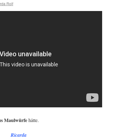
rda Rolf
us Maulwürfe
hätte.
Ricarda