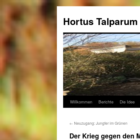
Hortus Talparum
Willkommen
Berichte
Die Idee
Zum
Inhalt
←
Neuzugang: Jungfer im Grünen
springen
Der Krieg gegen den 