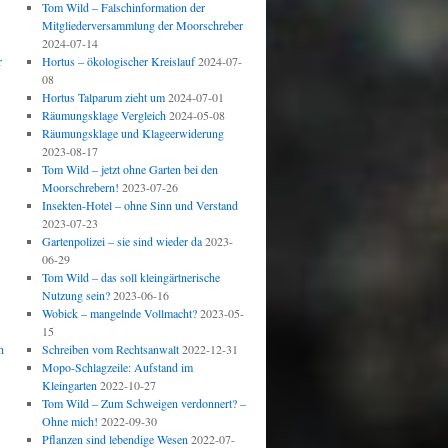
Tom Wild – Falschinformation der
Mitgliederversammlung der Moorschreber
2024-07-14
r
Hortus – ökologischer Kreislauf
2024-07-
08
Hortus Talparum zieht um
2024-07-01
Räumungsklage Vergleich
2024-05-08
Räumungsklage und Klageerwiderung
2023-08-17
Tom Wild – jetzt ohne Garten bei den
Moorschrebern!
2023-07-26
Insekten-Hotel – ohne Sinn und Verstand
2023-07-23
Gartenpolizei – sie sind wieder da
2023-
06-29
Tom Wild – das soll kleingärtnerische
Nutzung sein?
2023-06-16
Wobick – mangelnde Vollmacht?
2023-05-
15
h
Schreiben vom Rechtsanwalt
2022-12-31
Mopo-Schlagzeile: Aufstand im
Kleingarten
2022-10-27
Tom Wild – Zum Schweigen verdonnert? –
Ohne mich!
2022-09-30
Pflanzen sind lebendige Wesen
2022-07-