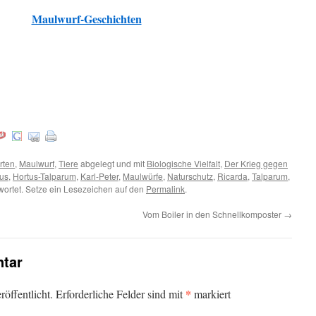
Maulwurf-Geschichten
Weitere
rten
,
Maulwurf
,
Tiere
abgelegt und mit
Biologische Vielfalt
,
Der Krieg gegen
us
,
Hortus-Talparum
,
Karl-Peter
,
Maulwürfe
,
Naturschutz
,
Ricarda
,
Talparum
,
ortet. Setze ein Lesezeichen auf den
Permalink
.
Vom Boiler in den Schnellkomposter
→
tar
*
öffentlicht.
Erforderliche Felder sind mit
markiert