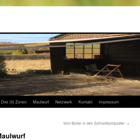
Drei (3) Zonen
Maulwurf
Netzwerk
Kontakt
Impressum
Vom Boiler in den Schnellkomposter
→
Maulwurf