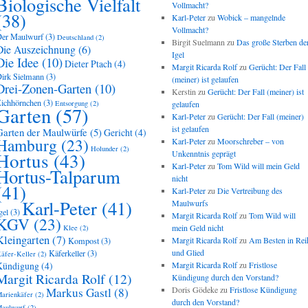
Biologische Vielfalt
Vollmacht?
(38)
Karl-Peter
zu
Wobick – mangelnde
Vollmacht?
er Maulwurf
(3)
Deutschland
(2)
Birgit Suelmann
zu
Das große Sterben de
Die Auszeichnung
(6)
Igel
Die Idee
(10)
Dieter Ptach
(4)
Margit Ricarda Rolf
zu
Gerücht: Der Fall
irk Sielmann
(3)
(meiner) ist gelaufen
Drei-Zonen-Garten
(10)
Kerstin
zu
Gerücht: Der Fall (meiner) ist
ichhörnchen
(3)
Entsorgung
(2)
gelaufen
Garten
(57)
Karl-Peter
zu
Gerücht: Der Fall (meiner)
ist gelaufen
Garten der Maulwürfe
(5)
Gericht
(4)
Hamburg
(23)
Karl-Peter
zu
Moorschreber – von
Holunder
(2)
Hortus
(43)
Unkenntnis geprägt
Karl-Peter
zu
Tom Wild will mein Geld
Hortus-Talparum
nicht
(41)
Karl-Peter
zu
Die Vertreibung des
Karl-Peter
(41)
Maulwurfs
gel
(3)
Margit Ricarda Rolf
zu
Tom Wild will
KGV
(23)
mein Geld nicht
Klee
(2)
Kleingarten
(7)
Margit Ricarda Rolf
zu
Am Besten in Rei
Kompost
(3)
und Glied
Käferkeller
(3)
äfer-Keller
(2)
Kündigung
(4)
Margit Ricarda Rolf
zu
Fristlose
Margit Ricarda Rolf
(12)
Kündigung durch den Vorstand?
Doris Gödeke
zu
Fristlose Kündigung
Markus Gastl
(8)
arienkäfer
(2)
durch den Vorstand?
aulwurf
(2)