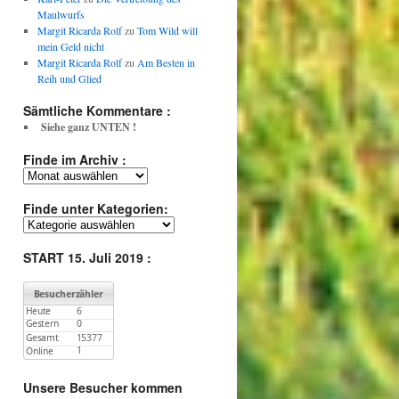
Maulwurfs
Margit Ricarda Rolf
zu
Tom Wild will
mein Geld nicht
Margit Ricarda Rolf
zu
Am Besten in
Reih und Glied
Sämtliche Kommentare :
Siehe ganz UNTEN !
Finde im Archiv :
Finde
im
Archiv
Finde unter Kategorien:
:
Finde
unter
Kategorien:
START 15. Juli 2019 :
Unsere Besucher kommen