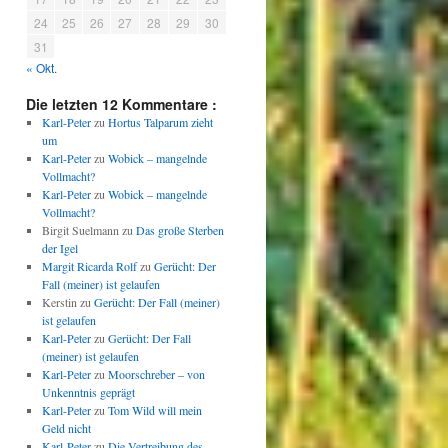
24
25
26
27
28
29
30
31
« Okt.
Die letzten 12 Kommentare :
Karl-Peter
zu
Hortus Talparum zieht
um
Karl-Peter
zu
Wobick – mangelnde
Vollmacht?
Karl-Peter
zu
Wobick – mangelnde
Vollmacht?
Birgit Suelmann
zu
Das große Sterben
der Igel
Margit Ricarda Rolf
zu
Gerücht: Der
Fall (meiner) ist gelaufen
Kerstin
zu
Gerücht: Der Fall (meiner)
ist gelaufen
Karl-Peter
zu
Gerücht: Der Fall
(meiner) ist gelaufen
Karl-Peter
zu
Moorschreber – von
Unkenntnis geprägt
Karl-Peter
zu
Tom Wild will mein
Geld nicht
Karl-Peter
zu
Die Vertreibung des