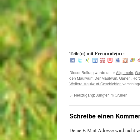
.
.
:
Teile(n) mit Freu(n)de(n) :
Dieser Beitrag wurde unter
Allgemein
,
Ga
den Maulwurf
,
Der Maulwurf
,
Garten
,
Hort
Weitere Maulwurf-Geschichten
verschlagw
←
Neuzugang: Jungfer im Grünen
Schreibe einen Kommen
Deine E-Mail-Adresse wird nicht ver