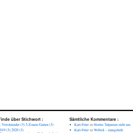
Finde über Stichwort :
Sämtliche Kommentare :
. Vorsitzender
(3)
3-Zonen-Garten
(3)
Karl-Peter
zu
Hortus Talparum zieht um
019
(3)
2020
(3)
Karl-Peter
zu
Wobick – mangelnde