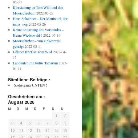
05-30
Klarstellung zu Tom Wild und den
Moorschrebern
2022-05-28
Hans Scheibner – Der Maulwurf, der
muss weg
2022-05-26
Keine Entlastung des Vorstandes –
Keine Wiederwahl !
2022-05-16
Moorschreber – von Unkenntnis
geprägt
2022-05-11
Offener Brief an Tom Wild
2022-04-
13
Landunter im Hortus Talparum
2022-
04-11
Sämtliche Beiträge :
Siehe ganz UNTEN !
Geschrieben am :
August 2026
M
D
M
D
F
S
S
1
2
3
4
5
6
7
8
9
10
11
12
13
14
15
16
17
18
19
20
21
22
23