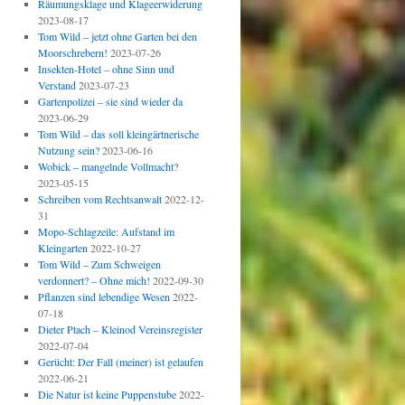
Räumungsklage und Klageerwiderung
2023-08-17
Tom Wild – jetzt ohne Garten bei den
Moorschrebern!
2023-07-26
Insekten-Hotel – ohne Sinn und
Verstand
2023-07-23
Gartenpolizei – sie sind wieder da
2023-06-29
Tom Wild – das soll kleingärtnerische
Nutzung sein?
2023-06-16
Wobick – mangelnde Vollmacht?
2023-05-15
Schreiben vom Rechtsanwalt
2022-12-
31
Mopo-Schlagzeile: Aufstand im
Kleingarten
2022-10-27
Tom Wild – Zum Schweigen
verdonnert? – Ohne mich!
2022-09-30
Pflanzen sind lebendige Wesen
2022-
07-18
Dieter Ptach – Kleinod Vereinsregister
2022-07-04
Gerücht: Der Fall (meiner) ist gelaufen
2022-06-21
Die Natur ist keine Puppenstube
2022-