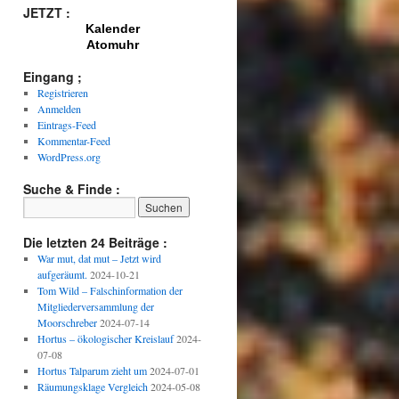
JETZT :
Kalender
Atomuhr
Eingang ;
Registrieren
Anmelden
Eintrags-Feed
Kommentar-Feed
WordPress.org
Suche & Finde :
Die letzten 24 Beiträge :
War mut, dat mut – Jetzt wird
aufgeräumt.
2024-10-21
Tom Wild – Falschinformation der
Mitgliederversammlung der
Moorschreber
2024-07-14
Hortus – ökologischer Kreislauf
2024-
07-08
Hortus Talparum zieht um
2024-07-01
Räumungsklage Vergleich
2024-05-08