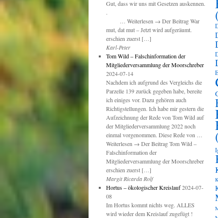
Gut, dass wir uns mit Gesetzen auskennen.
.
… Weiterlesen → Der Beitrag War
D
mut, dat mut – Jetzt wird aufgeräumt.
erschien zuerst […]
Karl-Peter
D
Tom Wild – Falschinformation der
Mitgliederversammlung der Moorschreber
E
2024-07-14
Nachdem ich aufgrund des Vergleichs die
Parzelle 139 zurück gegeben habe, bereite
ich einiges vor. Dazu gehören auch
Richtigstellungen. Ich habe mir gestern die
Aufzeichnung der Rede von Tom Wild auf
der Mitgliederversammlung 2022 noch
einmal vorgenommen. Diese Rede von …
Weiterlesen → Der Beitrag Tom Wild –
I
Falschinformation der
Mitgliederversammlung der Moorschreber
erschien zuerst […]
Margit Ricarda Rolf
K
Hortus – ökologischer Kreislauf
2024-07-
08
Im Hortus kommt nichts weg. ALLES
M
wird wieder dem Kreislauf zugefügt !
M