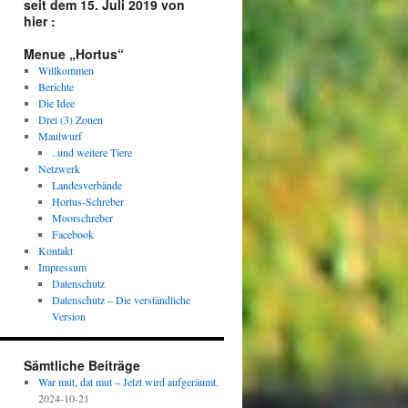
seit dem 15. Juli 2019 von
hier :
Menue „Hortus“
Willkommen
Berichte
Die Idee
Drei (3) Zonen
Maulwurf
..und weitere Tiere
Netzwerk
Landesverbände
Hortus-Schreber
Moorschreber
Facebook
Kontakt
Impressum
Datenschutz
Datenschutz – Die verständliche
Version
Sämtliche Beiträge
War mut, dat mut – Jetzt wird aufgeräumt.
2024-10-21