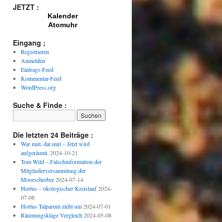
JETZT :
Kalender
Atomuhr
Eingang ;
Registrieren
Anmelden
Eintrags-Feed
Kommentar-Feed
WordPress.org
Suche & Finde :
Die letzten 24 Beiträge :
War mut, dat mut – Jetzt wird
aufgeräumt.
2024-10-21
Tom Wild – Falschinformation der
Mitgliederversammlung der
Moorschreber
2024-07-14
Hortus – ökologischer Kreislauf
2024-
07-08
Hortus Talparum zieht um
2024-07-01
Räumungsklage Vergleich
2024-05-08