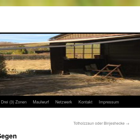
Drei (3) Zonen
Maulwurf
Netzwerk
Kontakt
Impressum
Totholzzaun oder Binjeshecke
→
 Segen