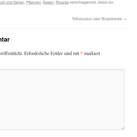
Fluch und Segen
,
Pflanzen
,
Rasen
,
Ricarda
verschlagwortet. Setze ein
Totholzzaun oder Binjeshecke
→
tar
*
öffentlicht.
Erforderliche Felder sind mit
markiert