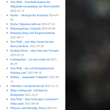
Tom Wild – Falschinformation der
Mitgliederversammlung der Moorschreber
2024-07-14
r
Hortus – ökologischer Kreislauf
2024-07-
08
Hortus Talparum zieht um
2024-07-01
Räumungsklage Vergleich
2024-05-08
Räumungsklage und Klageerwiderung
2023-08-17
Tom Wild – jetzt ohne Garten bei den
Moorschrebern!
2023-07-26
Insekten-Hotel – ohne Sinn und Verstand
2023-07-23
Gartenpolizei – sie sind wieder da
2023-
06-29
Tom Wild – das soll kleingärtnerische
Nutzung sein?
2023-06-16
Wobick – mangelnde Vollmacht?
2023-05-
15
h
Schreiben vom Rechtsanwalt
2022-12-31
Mopo-Schlagzeile: Aufstand im
Kleingarten
2022-10-27
Tom Wild – Zum Schweigen verdonnert? –
Ohne mich!
2022-09-30
Pflanzen sind lebendige Wesen
2022-07-