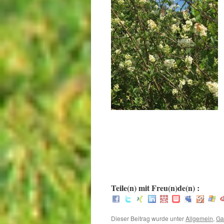
.
.
.
:
Teile(n) mit Freu(n)de(n) :
Dieser Beitrag wurde unter
Allgemein
,
Ga