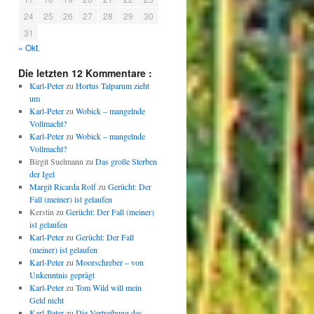
24
25
26
27
28
29
30
31
« Okt.
Die letzten 12 Kommentare :
Karl-Peter
zu
Hortus Talparum zieht
um
Karl-Peter
zu
Wobick – mangelnde
Vollmacht?
Karl-Peter
zu
Wobick – mangelnde
Vollmacht?
Birgit Suelmann
zu
Das große Sterben
der Igel
Margit Ricarda Rolf
zu
Gerücht: Der
Fall (meiner) ist gelaufen
Kerstin
zu
Gerücht: Der Fall (meiner)
ist gelaufen
Karl-Peter
zu
Gerücht: Der Fall
(meiner) ist gelaufen
Karl-Peter
zu
Moorschreber – von
Unkenntnis geprägt
Karl-Peter
zu
Tom Wild will mein
Geld nicht
Karl-Peter
zu
Die Vertreibung des