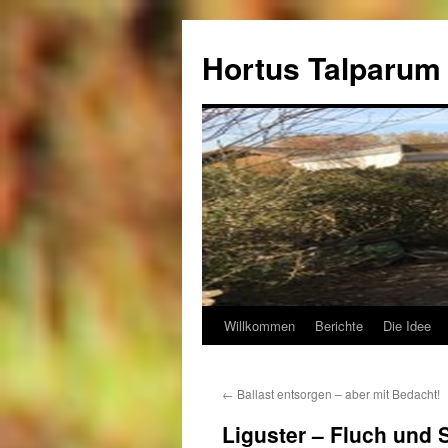
Hortus Talparum
Willkommen
Berichte
Die Idee
Zum
Inhalt
←
Ballast entsorgen – aber mit Bedacht!
springen
Liguster – Fluch und