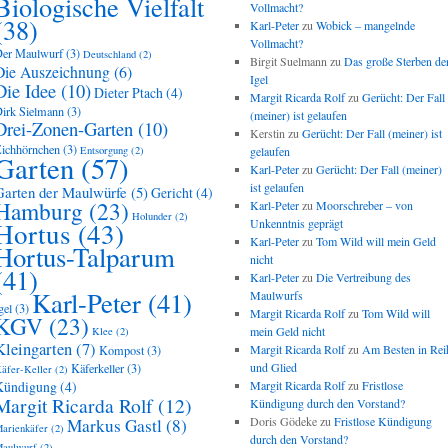
Biologische Vielfalt
Vollmacht?
(38)
Karl-Peter
zu
Wobick – mangelnde
Vollmacht?
er Maulwurf
(3)
Deutschland
(2)
Birgit Suelmann
zu
Das große Sterben de
Die Auszeichnung
(6)
Igel
Die Idee
(10)
Dieter Ptach
(4)
Margit Ricarda Rolf
zu
Gerücht: Der Fall
irk Sielmann
(3)
(meiner) ist gelaufen
Drei-Zonen-Garten
(10)
Kerstin
zu
Gerücht: Der Fall (meiner) ist
ichhörnchen
(3)
Entsorgung
(2)
gelaufen
Garten
(57)
Karl-Peter
zu
Gerücht: Der Fall (meiner)
ist gelaufen
Garten der Maulwürfe
(5)
Gericht
(4)
Hamburg
(23)
Karl-Peter
zu
Moorschreber – von
Holunder
(2)
Hortus
(43)
Unkenntnis geprägt
Karl-Peter
zu
Tom Wild will mein Geld
Hortus-Talparum
nicht
(41)
Karl-Peter
zu
Die Vertreibung des
Karl-Peter
(41)
Maulwurfs
gel
(3)
Margit Ricarda Rolf
zu
Tom Wild will
KGV
(23)
mein Geld nicht
Klee
(2)
Kleingarten
(7)
Margit Ricarda Rolf
zu
Am Besten in Rei
Kompost
(3)
und Glied
Käferkeller
(3)
äfer-Keller
(2)
Kündigung
(4)
Margit Ricarda Rolf
zu
Fristlose
Margit Ricarda Rolf
(12)
Kündigung durch den Vorstand?
Doris Gödeke
zu
Fristlose Kündigung
Markus Gastl
(8)
arienkäfer
(2)
durch den Vorstand?
aulwurf
(2)