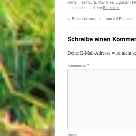
Garten
,
Hamburg
,
KGV
,
Klee
,
Liguster - 
Lesezeichen auf den
Permalink
.
←
Ballast entsorgen – aber mit Bedacht!
Schreibe einen Kommen
Deine E-Mail-Adresse wird nicht ver
Kommentar
*
Name