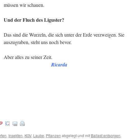
müssen wir schauen.
Und der Fluch des Liguster?
Das sind die Wurzeln, die sich unter der Erde verzweigen. Sie
auszugraben, steht uns noch bevor.
Aber alles zu seiner Zeit.
.
Ricarda
rten
,
Insekten
,
KGV
,
Laube
,
Pflanzen
abgelegt und mit
Ballast entsorgen
,