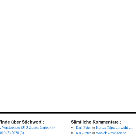
Finde über Stichwort :
Sämtliche Kommentare :
. Vorsitzender
(3)
3-Zonen-Garten
(3)
Karl-Peter
zu
Hortus Talparum zieht um
019
(3)
2020
(3)
Karl-Peter
zu
Wobick – mangelnde