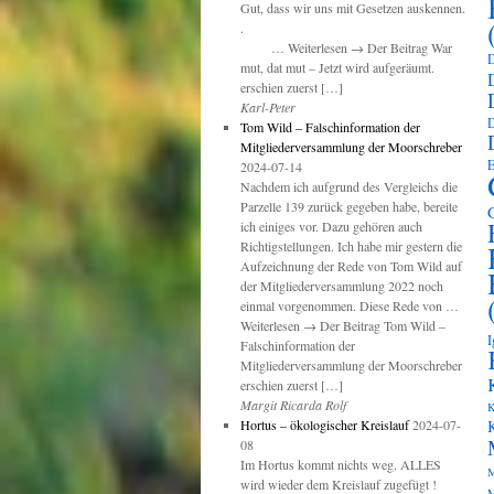
Gut, dass wir uns mit Gesetzen auskennen.
.
… Weiterlesen → Der Beitrag War
D
mut, dat mut – Jetzt wird aufgeräumt.
erschien zuerst […]
Karl-Peter
D
Tom Wild – Falschinformation der
Mitgliederversammlung der Moorschreber
E
2024-07-14
Nachdem ich aufgrund des Vergleichs die
Parzelle 139 zurück gegeben habe, bereite
ich einiges vor. Dazu gehören auch
Richtigstellungen. Ich habe mir gestern die
Aufzeichnung der Rede von Tom Wild auf
der Mitgliederversammlung 2022 noch
einmal vorgenommen. Diese Rede von …
Weiterlesen → Der Beitrag Tom Wild –
I
Falschinformation der
Mitgliederversammlung der Moorschreber
erschien zuerst […]
Margit Ricarda Rolf
K
Hortus – ökologischer Kreislauf
2024-07-
08
Im Hortus kommt nichts weg. ALLES
M
wird wieder dem Kreislauf zugefügt !
M