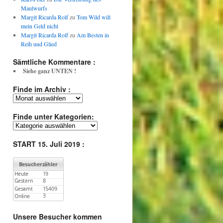
Maulwurfs
Margit Ricarda Rolf
zu
Tom Wild will
mein Geld nicht
Margit Ricarda Rolf
zu
Am Besten in
Reih und Glied
Sämtliche Kommentare :
Siehe ganz UNTEN !
Finde im Archiv :
Finde
im
Archiv
Finde unter Kategorien:
:
Finde
unter
Kategorien:
START 15. Juli 2019 :
Unsere Besucher kommen