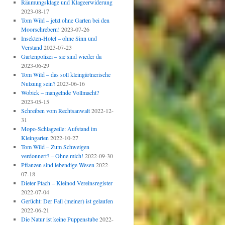
Räumungsklage und Klageerwiderung
2023-08-17
Tom Wild – jetzt ohne Garten bei den
Moorschrebern!
2023-07-26
Insekten-Hotel – ohne Sinn und
Verstand
2023-07-23
Gartenpolizei – sie sind wieder da
2023-06-29
Tom Wild – das soll kleingärtnerische
Nutzung sein?
2023-06-16
Wobick – mangelnde Vollmacht?
2023-05-15
Schreiben vom Rechtsanwalt
2022-12-
31
Mopo-Schlagzeile: Aufstand im
Kleingarten
2022-10-27
Tom Wild – Zum Schweigen
verdonnert? – Ohne mich!
2022-09-30
Pflanzen sind lebendige Wesen
2022-
07-18
Dieter Ptach – Kleinod Vereinsregister
2022-07-04
Gerücht: Der Fall (meiner) ist gelaufen
2022-06-21
Die Natur ist keine Puppenstube
2022-