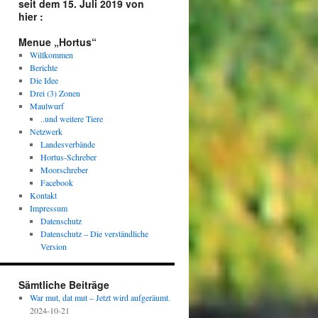
seit dem 15. Juli 2019 von
hier :
Menue „Hortus“
Willkommen
Berichte
Die Idee
Drei (3) Zonen
Maulwurf
..und weitere Tiere
Netzwerk
Landesverbände
Hortus-Schreber
Moorschreber
Facebook
Kontakt
Impressum
Datenschutz
Datenschutz – Die verständliche
Version
Sämtliche Beiträge
War mut, dat mut – Jetzt wird aufgeräumt.
2024-10-21