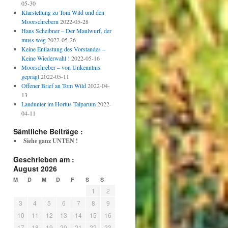
05-30
Klarstellung zu Tom Wild und den
Moorschrebern
2022-05-28
Hans Scheibner – Der Maulwurf, der
muss weg
2022-05-26
Keine Entlastung des Vorstandes –
Keine Wiederwahl !
2022-05-16
Moorschreber – von Unkenntnis
geprägt
2022-05-11
Offener Brief an Tom Wild
2022-04-
13
Landunter im Hortus Talparum
2022-
04-11
Sämtliche Beiträge :
Siehe ganz UNTEN !
Geschrieben am :
August 2026
M
D
M
D
F
S
S
1
2
3
4
5
6
7
8
9
10
11
12
13
14
15
16
17
18
19
20
21
22
23