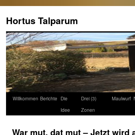
Hortus Talparum
Zum
Willkommen
Berichte
Die
Drei (3)
Maulwurf
Inhalt
Idee
Zonen
springen
War mut, dat mut – Jetzt wird