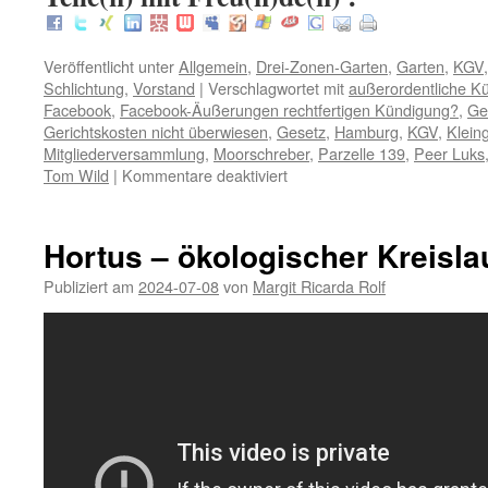
Veröffentlicht unter
Allgemein
,
Drei-Zonen-Garten
,
Garten
,
KGV
Schlichtung
,
Vorstand
|
Verschlagwortet mit
außerordentliche K
Facebook
,
Facebook-Äußerungen rechtfertigen Kündigung?
,
Ge
Gerichtskosten nicht überwiesen
,
Gesetz
,
Hamburg
,
KGV
,
Klein
Mitgliederversammlung
,
Moorschreber
,
Parzelle 139
,
Peer Luks
für
Tom Wild
|
Kommentare deaktiviert
Tom
Wild
–
Hortus – ökologischer Kreisla
Falschinformation
der
Publiziert am
2024-07-08
von
Margit Ricarda Rolf
Mitgliederversammlung
der
Moorschreber