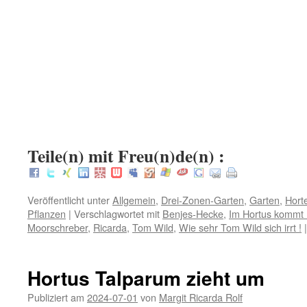
.
.
.
:
Teile(n) mit Freu(n)de(n) :
Veröffentlicht unter
Allgemein
,
Drei-Zonen-Garten
,
Garten
,
Hort
Pflanzen
|
Verschlagwortet mit
Benjes-Hecke
,
Im Hortus kommt 
Moorschreber
,
Ricarda
,
Tom Wild
,
Wie sehr Tom Wild sich irrt !
|
Hortus Talparum zieht um
Publiziert am
2024-07-01
von
Margit Ricarda Rolf