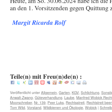
Heute, am So. 30.06.2024 habe ich die P
an den 1. Vorsitzenden gegen Quittung 
.
Margit Ricarda Rolf
.
.
:
Teile(n) mit Freu(n)de(n) :
Veröffentlicht unter
Allgemein
,
Garten
,
KGV
,
Schlichtung
,
Sonsti
Anwalt-Zwang
,
Güteverhandlung
,
Laube
,
Manfred Wobick Recht
Moorschreber
,
Nr. 139
,
Peer Luks
,
Rechtsstreit
,
Rechtstreit bee
Tom Wild
,
Vorstand
,
Wildbienen und Ökologie
,
Wobick
|
Schrei