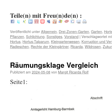
:
Teile(n) mit Freu(n)de(n) :
Veröffentlicht unter
Allgemein
,
Drei-Zonen-Garten
,
Garten
,
Hort
Pflanzen
,
Schlichtung
,
Sonstiges
,
Vorstand
|
Verschlagwortet mi
Hortus
,
Hortus-Talparum
,
Kleingartenwesen
,
Korruption und Ve
Radieschen
,
Rechte der Kleingärtner
,
Ricarda
,
Wildrosen
,
Zuku
Räumungsklage Vergleich
Publiziert am
2024-05-08
von
Margit Ricarda Rolf
Seite1: