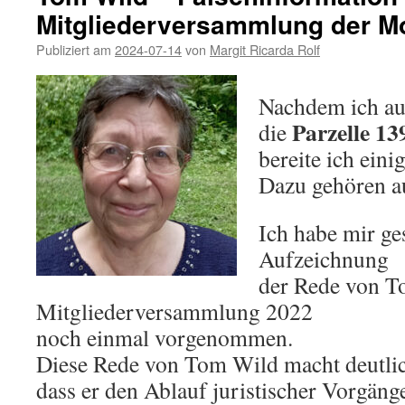
Mitgliederversammlung der M
–
J
Publiziert am
2024-07-14
von
Margit Ricarda Rolf
w
a
Nachdem ich au
Parzelle 13
die
bereite ich einig
Dazu gehören au
Ich habe mir ge
Aufzeichnung
der Rede von T
Mitgliederversammlung 2022
noch einmal vorgenommen.
Diese Rede von Tom Wild macht deutlic
dass er den Ablauf juristischer Vorgäng