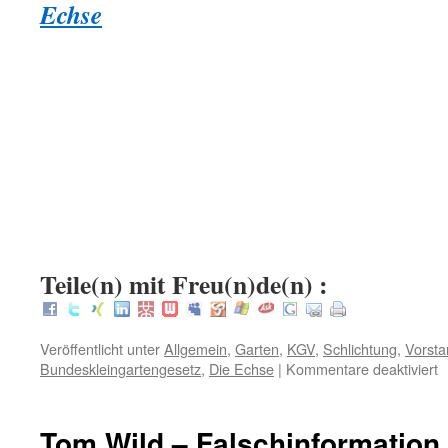
Echse
.
.
:
Teile(n) mit Freu(n)de(n) :
Veröffentlicht unter
Allgemein
,
Garten
,
KGV
,
Schlichtung
,
Vorsta
f
Bundeskleingartengesetz
,
Die Echse
|
Kommentare deaktiviert
W
m
d
Tom Wild – Falschinformation
m