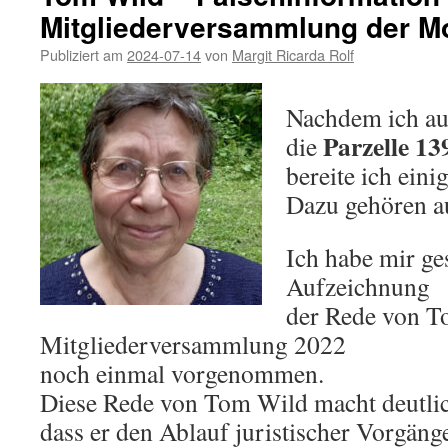
Mitgliederversammlung der M
–
J
Publiziert am
2024-07-14
von
Margit Ricarda Rolf
w
a
Nachdem ich au
Parzelle 13
die
bereite ich einig
Dazu gehören au
Ich habe mir ge
Aufzeichnung
der Rede von T
Mitgliederversammlung 2022
noch einmal vorgenommen.
Diese Rede von Tom Wild macht deutlic
dass er den Ablauf juristischer Vorgäng