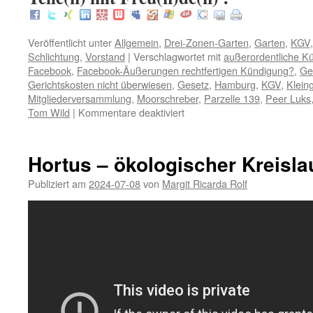
Veröffentlicht unter
Allgemein
,
Drei-Zonen-Garten
,
Garten
,
KGV
Schlichtung
,
Vorstand
|
Verschlagwortet mit
außerordentliche K
Facebook
,
Facebook-Äußerungen rechtfertigen Kündigung?
,
Ge
Gerichtskosten nicht überwiesen
,
Gesetz
,
Hamburg
,
KGV
,
Klein
Mitgliederversammlung
,
Moorschreber
,
Parzelle 139
,
Peer Luks
für
Tom Wild
|
Kommentare deaktiviert
Tom
Wild
–
Hortus – ökologischer Kreisla
Falschinformation
der
Publiziert am
2024-07-08
von
Margit Ricarda Rolf
Mitgliederversammlung
der
Moorschreber