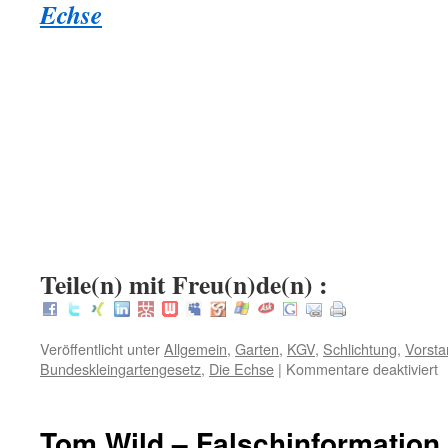
Echse
.
.
:
Teile(n) mit Freu(n)de(n) :
Veröffentlicht unter
Allgemein
,
Garten
,
KGV
,
Schlichtung
,
Vorsta
f
Bundeskleingartengesetz
,
Die Echse
|
Kommentare deaktiviert
W
m
d
Tom Wild – Falschinformation
m