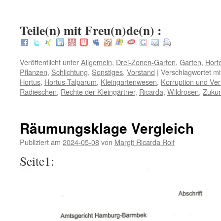
:
Teile(n) mit Freu(n)de(n) :
Veröffentlicht unter
Allgemein
,
Drei-Zonen-Garten
,
Garten
,
Hort
Pflanzen
,
Schlichtung
,
Sonstiges
,
Vorstand
|
Verschlagwortet mi
Hortus
,
Hortus-Talparum
,
Kleingartenwesen
,
Korruption und Ve
Radieschen
,
Rechte der Kleingärtner
,
Ricarda
,
Wildrosen
,
Zuku
Räumungsklage Vergleich
Publiziert am
2024-05-08
von
Margit Ricarda Rolf
Seite1: