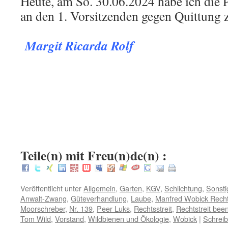
Heute, am So. 30.06.2024 habe ich die P
an den 1. Vorsitzenden gegen Quittung 
.
Margit Ricarda Rolf
.
.
:
Teile(n) mit Freu(n)de(n) :
Veröffentlicht unter
Allgemein
,
Garten
,
KGV
,
Schlichtung
,
Sonsti
Anwalt-Zwang
,
Güteverhandlung
,
Laube
,
Manfred Wobick Recht
Moorschreber
,
Nr. 139
,
Peer Luks
,
Rechtsstreit
,
Rechtstreit bee
Tom Wild
,
Vorstand
,
Wildbienen und Ökologie
,
Wobick
|
Schrei