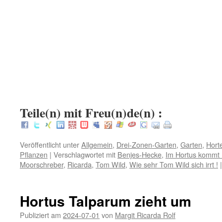
.
.
.
:
Teile(n) mit Freu(n)de(n) :
Veröffentlicht unter
Allgemein
,
Drei-Zonen-Garten
,
Garten
,
Hort
Pflanzen
|
Verschlagwortet mit
Benjes-Hecke
,
Im Hortus kommt 
Moorschreber
,
Ricarda
,
Tom Wild
,
Wie sehr Tom Wild sich irrt !
|
Hortus Talparum zieht um
Publiziert am
2024-07-01
von
Margit Ricarda Rolf