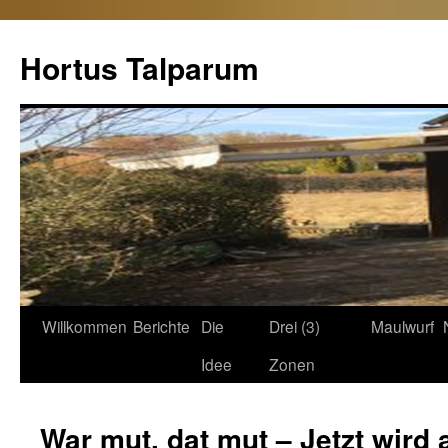
Hortus Talparum
Zum
Willkommen
Berichte
Die
Drei (3)
Maulwurf
Inhalt
Idee
Zonen
springen
War mut, dat mut – Jetzt wird