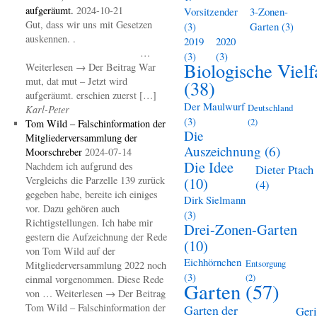
aufgeräumt.
2024-10-21
Vorsitzender
3-Zonen-
Gut, dass wir uns mit Gesetzen
(3)
Garten
(3)
auskennen. .
2019
2020
…
(3)
(3)
Biologische Vielf
Weiterlesen → Der Beitrag War
mut, dat mut – Jetzt wird
(38)
aufgeräumt. erschien zuerst […]
Der Maulwurf
Deutschland
Karl-Peter
(3)
(2)
Tom Wild – Falschinformation der
Die
Mitgliederversammlung der
Auszeichnung
(6)
Moorschreber
2024-07-14
Die Idee
Nachdem ich aufgrund des
Dieter Ptach
Vergleichs die Parzelle 139 zurück
(10)
(4)
gegeben habe, bereite ich einiges
Dirk Sielmann
vor. Dazu gehören auch
(3)
Richtigstellungen. Ich habe mir
Drei-Zonen-Garten
gestern die Aufzeichnung der Rede
(10)
von Tom Wild auf der
Eichhörnchen
Entsorgung
Mitgliederversammlung 2022 noch
(3)
(2)
einmal vorgenommen. Diese Rede
Garten
(57)
von … Weiterlesen → Der Beitrag
Tom Wild – Falschinformation der
Garten der
Geri