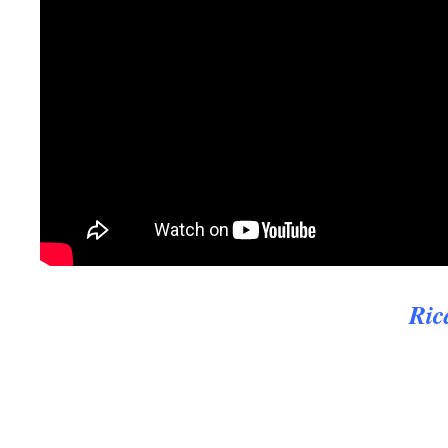
.
Ric
.
.
.