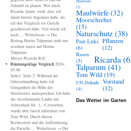
Maulwurf
Zukunft zu planen. Wer mich,
(2)
Maulwürfe
(32)
Ricarda, kennt, weiß, dass ich
damit bereits begonnen habe, als
Moorschreber
ich den Vergleich vor Gericht
(15)
geschlossen habe. Viel werde ich
Naturschutz
(38)
noch … Weiterlesen → Der
Pflanzen
Peer Luks
Beitrag Hortus Talparum zieht um
(12)
erschien zuerst auf Hortus
(6)
Talparum.
Rasen
Ricarda
(6
Margit Ricarda Rolf
(5)
Räumungsklage Vergleich
2024-
Talparum
(41)
05-08
Tom Wild
(19)
Seite1: Seite 2: Während der
Vorstand
Güteverhandlung hatte ich
UN-Dekade
(12)
Gelegenheit die Höhe des
(4)
Streitwertes anzusprechen. Ich habe
die verschimmelte Laube mit
Das Wetter im Garten
Asbestdach für 1,- € erworben;
wurde aber falsch informiert von
Tom Wild. Durch diesen
Rechtsstreit und die Aufforderung
die Parzelle … Weiterlesen → Der