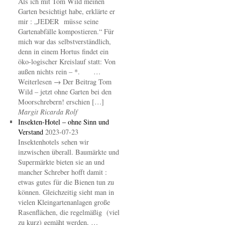
Als ich mit Tom Wild meinen
Garten besichtigt habe, erklärte er
mir : „JEDER müsse seine
Gartenabfälle kompostieren.“ Für
mich war das selbstverständlich,
denn in einem Hortus findet ein
öko-logischer Kreislauf statt: Von
außen nichts rein – *. …
Weiterlesen → Der Beitrag Tom
Wild – jetzt ohne Garten bei den
Moorschrebern! erschien […]
Margit Ricarda Rolf
Insekten-Hotel – ohne Sinn und
Verstand
2023-07-23
Insektenhotels sehen wir
inzwischen überall. Baumärkte und
Supermärkte bieten sie an und
mancher Schreber hofft damit :
etwas gutes für die Bienen tun zu
können. Gleichzeitig sieht man in
vielen Kleingartenanlagen große
Rasenflächen, die regelmäßig (viel
zu kurz) gemäht werden, …