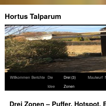
Hortus Talparum
Zum
Willkommen
Berichte
Die
Drei (3)
Maulwurf
Inhalt
Idee
Zonen
springen
Drei Zonen – Puffer, Hotspot, 