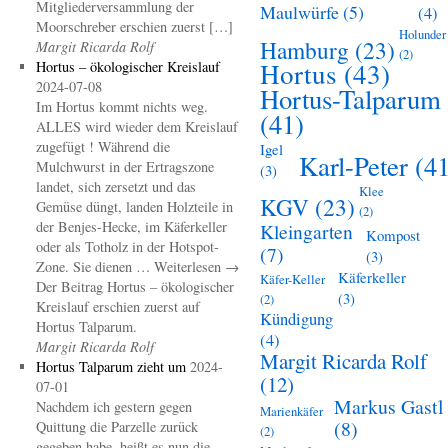
Mitgliederversammlung der
Maulwürfe
(5)
(4)
Moorschreber erschien zuerst […]
Holunder
Hamburg
(23)
Margit Ricarda Rolf
(2)
Hortus
(43)
Hortus – ökologischer Kreislauf
2024-07-08
Hortus-Talparum
Im Hortus kommt nichts weg.
(41)
ALLES wird wieder dem Kreislauf
zugefügt ! Während die
Igel
Karl-Peter
(41
Mulchwurst in der Ertragszone
(3)
landet, sich zersetzt und das
Klee
KGV
(23)
Gemüse düngt, landen Holzteile in
(2)
der Benjes-Hecke, im Käferkeller
Kleingarten
Kompost
oder als Totholz in der Hotspot-
(7)
(3)
Zone. Sie dienen … Weiterlesen →
Käferkeller
Käfer-Keller
Der Beitrag Hortus – ökologischer
(3)
(2)
Kreislauf erschien zuerst auf
Kündigung
Hortus Talparum.
(4)
Margit Ricarda Rolf
Margit Ricarda Rolf
Hortus Talparum zieht um
2024-
(12)
07-01
Markus Gastl
Nachdem ich gestern gegen
Marienkäfer
(8)
Quittung die Parzelle zurück
(2)
gegeben habe, heißt es nun die