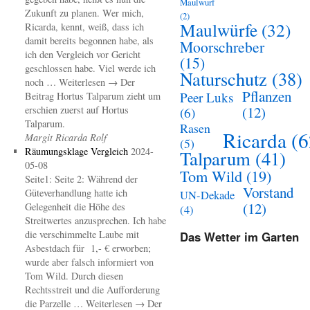
Maulwurf
Zukunft zu planen. Wer mich,
(2)
Maulwürfe
(32)
Ricarda, kennt, weiß, dass ich
damit bereits begonnen habe, als
Moorschreber
ich den Vergleich vor Gericht
(15)
geschlossen habe. Viel werde ich
Naturschutz
(38)
noch … Weiterlesen → Der
Pflanzen
Peer Luks
Beitrag Hortus Talparum zieht um
(12)
erschien zuerst auf Hortus
(6)
Talparum.
Rasen
Ricarda
(6
Margit Ricarda Rolf
(5)
Räumungsklage Vergleich
2024-
Talparum
(41)
05-08
Tom Wild
(19)
Seite1: Seite 2: Während der
Vorstand
Güteverhandlung hatte ich
UN-Dekade
(12)
Gelegenheit die Höhe des
(4)
Streitwertes anzusprechen. Ich habe
die verschimmelte Laube mit
Das Wetter im Garten
Asbestdach für 1,- € erworben;
wurde aber falsch informiert von
Tom Wild. Durch diesen
Rechtsstreit und die Aufforderung
die Parzelle … Weiterlesen → Der