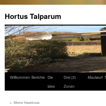
Hortus Talparum
Zum
Willkommen
Berichte
Die
Drei (3)
Maulwurf
Inhalt
Idee
Zonen
springen
←
Meine Haselnuss