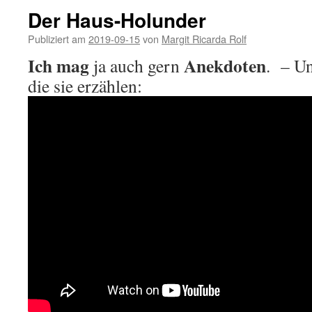
Der Haus-Holunder
Publiziert am
2019-09-15
von
Margit Ricarda Rolf
Ich mag
Anekdoten
ja auch gern
. – U
die sie erzählen: