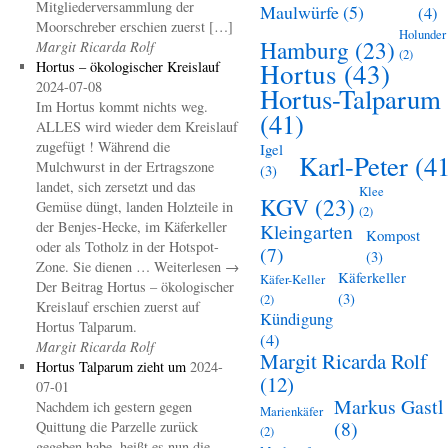
Mitgliederversammlung der
Maulwürfe
(5)
(4)
Moorschreber erschien zuerst […]
Holunder
Hamburg
(23)
Margit Ricarda Rolf
(2)
Hortus
(43)
Hortus – ökologischer Kreislauf
2024-07-08
Hortus-Talparum
Im Hortus kommt nichts weg.
(41)
ALLES wird wieder dem Kreislauf
zugefügt ! Während die
Igel
Karl-Peter
(41
Mulchwurst in der Ertragszone
(3)
landet, sich zersetzt und das
Klee
KGV
(23)
Gemüse düngt, landen Holzteile in
(2)
der Benjes-Hecke, im Käferkeller
Kleingarten
Kompost
oder als Totholz in der Hotspot-
(7)
(3)
Zone. Sie dienen … Weiterlesen →
Käferkeller
Käfer-Keller
Der Beitrag Hortus – ökologischer
(3)
(2)
Kreislauf erschien zuerst auf
Kündigung
Hortus Talparum.
(4)
Margit Ricarda Rolf
Margit Ricarda Rolf
Hortus Talparum zieht um
2024-
(12)
07-01
Markus Gastl
Nachdem ich gestern gegen
Marienkäfer
(8)
Quittung die Parzelle zurück
(2)
gegeben habe, heißt es nun die