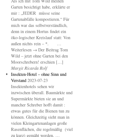
Als ich mit Tom Wild meinen
Garten besichtigt habe, erklärte er
mir : „JEDER müsse seine
Gartenabfälle kompostieren.“ Für
mich war das selbstverständlich,
denn in einem Hortus findet ein
öko-logischer Kreislauf statt: Von
außen nichts rein – *. …
Weiterlesen → Der Beitrag Tom
Wild – jetzt ohne Garten bei den
Moorschrebern! erschien […]
Margit Ricarda Rolf
Insekten-Hotel – ohne Sinn und
Verstand
2023-07-23
Insektenhotels sehen wir
inzwischen überall. Baumärkte und
Supermärkte bieten sie an und
mancher Schreber hofft damit :
etwas gutes für die Bienen tun zu
können. Gleichzeitig sieht man in
vielen Kleingartenanlagen große
Rasenflächen, die regelmäßig (viel
zu kurz) gemäht werden, …