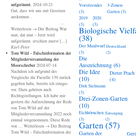
aufgeräumt.
2024-10-21
Vorsitzender
3-Zonen-
Gut, dass wir uns mit Gesetzen
(3)
Garten
(3)
auskennen. .
2019
2020
…
(3)
(3)
Biologische Vielf
Weiterlesen → Der Beitrag War
mut, dat mut – Jetzt wird
(38)
aufgeräumt. erschien zuerst […]
Der Maulwurf
Deutschland
Karl-Peter
(3)
(2)
Tom Wild – Falschinformation der
Die
Mitgliederversammlung der
Auszeichnung
(6)
Moorschreber
2024-07-14
Die Idee
Nachdem ich aufgrund des
Dieter Ptach
Vergleichs die Parzelle 139 zurück
(10)
(4)
gegeben habe, bereite ich einiges
Dirk Sielmann
vor. Dazu gehören auch
(3)
Richtigstellungen. Ich habe mir
Drei-Zonen-Garten
gestern die Aufzeichnung der Rede
(10)
von Tom Wild auf der
Eichhörnchen
Entsorgung
Mitgliederversammlung 2022 noch
(3)
(2)
einmal vorgenommen. Diese Rede
Garten
(57)
von … Weiterlesen → Der Beitrag
Tom Wild – Falschinformation der
Garten der
Geri