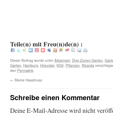
.
.
:
Teile(n) mit Freu(n)de(n) :
Dieser Beitrag wurde unter
Allgemein
,
Drei-Zonen-Garten
,
Gart
Garten
,
Hamburg
,
Holunder
,
KGV
,
Pflanzen
,
Ricarda
verschlagwo
den
Permalink
.
←
Meine Haselnuss
Schreibe einen Kommentar
Deine E-Mail-Adresse wird nicht veröffe