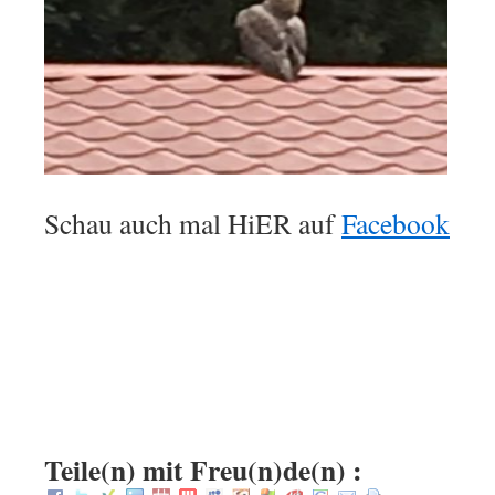
Schau auch mal HiER auf
Facebook
.
.
.
.
:
Teile(n) mit Freu(n)de(n) :