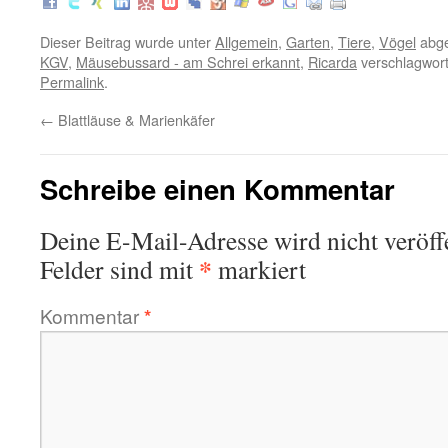
Dieser Beitrag wurde unter
Allgemein
,
Garten
,
Tiere
,
Vögel
abge
KGV
,
Mäusebussard - am Schrei erkannt
,
Ricarda
verschlagwort
Permalink
.
←
Blattläuse & Marienkäfer
Schreibe einen Kommentar
Deine E-Mail-Adresse wird nicht veröffe
*
Felder sind mit
markiert
Kommentar
*