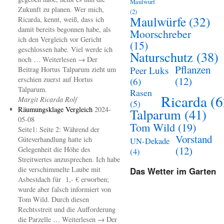
Maulwurf
Zukunft zu planen. Wer mich,
(2)
Maulwürfe
(32)
Ricarda, kennt, weiß, dass ich
damit bereits begonnen habe, als
Moorschreber
ich den Vergleich vor Gericht
(15)
geschlossen habe. Viel werde ich
Naturschutz
(38)
noch … Weiterlesen → Der
Pflanzen
Peer Luks
Beitrag Hortus Talparum zieht um
(12)
erschien zuerst auf Hortus
(6)
Talparum.
Rasen
Ricarda
(6
Margit Ricarda Rolf
(5)
Räumungsklage Vergleich
2024-
Talparum
(41)
05-08
Tom Wild
(19)
Seite1: Seite 2: Während der
Vorstand
Güteverhandlung hatte ich
UN-Dekade
(12)
Gelegenheit die Höhe des
(4)
Streitwertes anzusprechen. Ich habe
die verschimmelte Laube mit
Das Wetter im Garten
Asbestdach für 1,- € erworben;
wurde aber falsch informiert von
Tom Wild. Durch diesen
Rechtsstreit und die Aufforderung
die Parzelle … Weiterlesen → Der