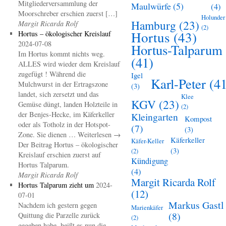
Mitgliederversammlung der
Maulwürfe
(5)
(4)
Moorschreber erschien zuerst […]
Holunder
Hamburg
(23)
Margit Ricarda Rolf
(2)
Hortus
(43)
Hortus – ökologischer Kreislauf
2024-07-08
Hortus-Talparum
Im Hortus kommt nichts weg.
(41)
ALLES wird wieder dem Kreislauf
zugefügt ! Während die
Igel
Karl-Peter
(41
Mulchwurst in der Ertragszone
(3)
landet, sich zersetzt und das
Klee
KGV
(23)
Gemüse düngt, landen Holzteile in
(2)
der Benjes-Hecke, im Käferkeller
Kleingarten
Kompost
oder als Totholz in der Hotspot-
(7)
(3)
Zone. Sie dienen … Weiterlesen →
Käferkeller
Käfer-Keller
Der Beitrag Hortus – ökologischer
(3)
(2)
Kreislauf erschien zuerst auf
Kündigung
Hortus Talparum.
(4)
Margit Ricarda Rolf
Margit Ricarda Rolf
Hortus Talparum zieht um
2024-
(12)
07-01
Markus Gastl
Nachdem ich gestern gegen
Marienkäfer
(8)
Quittung die Parzelle zurück
(2)
gegeben habe, heißt es nun die