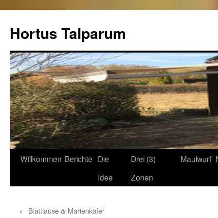
Hortus Talparum
Zum
Willkommen
Berichte
Die
Drei (3)
Maulwurf
Inhalt
Idee
Zonen
springen
←
Blattläuse & Marienkäfer