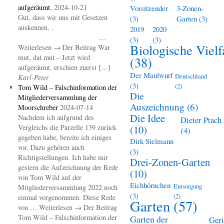
aufgeräumt.
2024-10-21
Vorsitzender
3-Zonen-
Gut, dass wir uns mit Gesetzen
(3)
Garten
(3)
auskennen. .
2019
2020
…
(3)
(3)
Biologische Vielf
Weiterlesen → Der Beitrag War
mut, dat mut – Jetzt wird
(38)
aufgeräumt. erschien zuerst […]
Der Maulwurf
Deutschland
Karl-Peter
(3)
(2)
Tom Wild – Falschinformation der
Die
Mitgliederversammlung der
Auszeichnung
(6)
Moorschreber
2024-07-14
Die Idee
Nachdem ich aufgrund des
Dieter Ptach
Vergleichs die Parzelle 139 zurück
(10)
(4)
gegeben habe, bereite ich einiges
Dirk Sielmann
vor. Dazu gehören auch
(3)
Richtigstellungen. Ich habe mir
Drei-Zonen-Garten
gestern die Aufzeichnung der Rede
(10)
von Tom Wild auf der
Eichhörnchen
Entsorgung
Mitgliederversammlung 2022 noch
(3)
(2)
einmal vorgenommen. Diese Rede
Garten
(57)
von … Weiterlesen → Der Beitrag
Tom Wild – Falschinformation der
Garten der
Geri