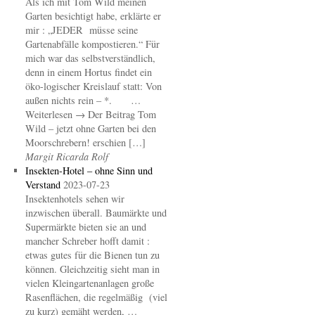
Als ich mit Tom Wild meinen
Garten besichtigt habe, erklärte er
mir : „JEDER müsse seine
Gartenabfälle kompostieren.“ Für
mich war das selbstverständlich,
denn in einem Hortus findet ein
öko-logischer Kreislauf statt: Von
außen nichts rein – *. …
Weiterlesen → Der Beitrag Tom
Wild – jetzt ohne Garten bei den
Moorschrebern! erschien […]
Margit Ricarda Rolf
Insekten-Hotel – ohne Sinn und
Verstand
2023-07-23
Insektenhotels sehen wir
inzwischen überall. Baumärkte und
Supermärkte bieten sie an und
mancher Schreber hofft damit :
etwas gutes für die Bienen tun zu
können. Gleichzeitig sieht man in
vielen Kleingartenanlagen große
Rasenflächen, die regelmäßig (viel
zu kurz) gemäht werden, …