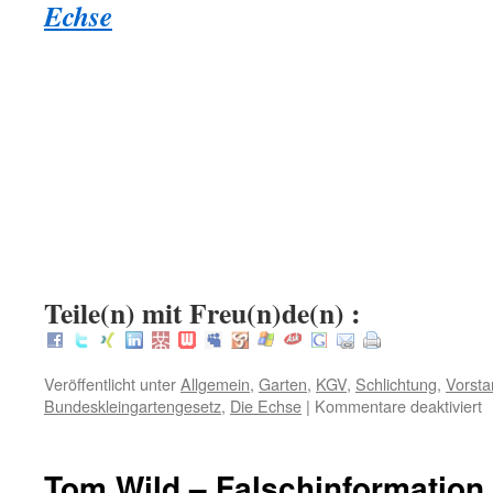
Echse
.
.
:
Teile(n) mit Freu(n)de(n) :
Veröffentlicht unter
Allgemein
,
Garten
,
KGV
,
Schlichtung
,
Vorsta
f
Bundeskleingartengesetz
,
Die Echse
|
Kommentare deaktiviert
W
m
d
Tom Wild – Falschinformation
m