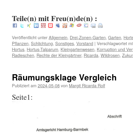
:
Teile(n) mit Freu(n)de(n) :
Veröffentlicht unter
Allgemein
,
Drei-Zonen-Garten
,
Garten
,
Hort
Pflanzen
,
Schlichtung
,
Sonstiges
,
Vorstand
|
Verschlagwortet mi
Hortus
,
Hortus-Talparum
,
Kleingartenwesen
,
Korruption und Ve
Radieschen
,
Rechte der Kleingärtner
,
Ricarda
,
Wildrosen
,
Zuku
Räumungsklage Vergleich
Publiziert am
2024-05-08
von
Margit Ricarda Rolf
Seite1: