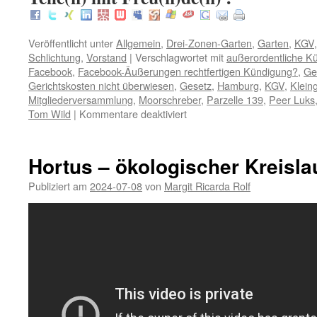
Veröffentlicht unter
Allgemein
,
Drei-Zonen-Garten
,
Garten
,
KGV
Schlichtung
,
Vorstand
|
Verschlagwortet mit
außerordentliche K
Facebook
,
Facebook-Äußerungen rechtfertigen Kündigung?
,
Ge
Gerichtskosten nicht überwiesen
,
Gesetz
,
Hamburg
,
KGV
,
Klein
Mitgliederversammlung
,
Moorschreber
,
Parzelle 139
,
Peer Luks
für
Tom Wild
|
Kommentare deaktiviert
Tom
Wild
–
Hortus – ökologischer Kreisla
Falschinformation
der
Publiziert am
2024-07-08
von
Margit Ricarda Rolf
Mitgliederversammlung
der
Moorschreber