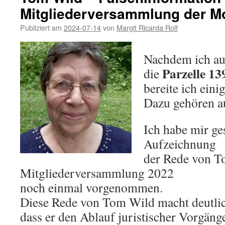
Mitgliederversammlung der M
–
J
Publiziert am
2024-07-14
von
Margit Ricarda Rolf
w
a
Nachdem ich au
Parzelle 13
die
bereite ich einig
Dazu gehören au
Ich habe mir ge
Aufzeichnung
der Rede von T
Mitgliederversammlung 2022
noch einmal vorgenommen.
Diese Rede von Tom Wild macht deutlic
dass er den Ablauf juristischer Vorgäng