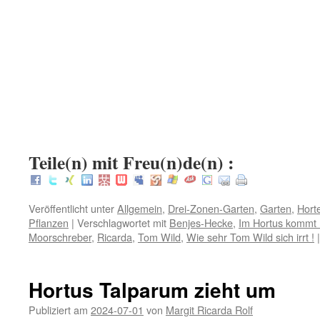
.
.
.
:
Teile(n) mit Freu(n)de(n) :
Veröffentlicht unter
Allgemein
,
Drei-Zonen-Garten
,
Garten
,
Hort
Pflanzen
|
Verschlagwortet mit
Benjes-Hecke
,
Im Hortus kommt 
Moorschreber
,
Ricarda
,
Tom Wild
,
Wie sehr Tom Wild sich irrt !
|
Hortus Talparum zieht um
Publiziert am
2024-07-01
von
Margit Ricarda Rolf