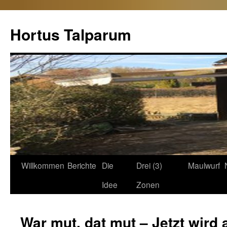
Hortus Talparum
Zum
Willkommen
Berichte
Die
Drei (3)
Maulwurf
Inhalt
Idee
Zonen
springen
War mut, dat mut – Jetzt wird