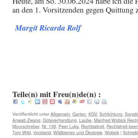
Heute, am So. 30.06.2024 habe ich die P
an den 1. Vorsitzenden gegen Quittung 
.
Margit Ricarda Rolf
.
.
:
Teile(n) mit Freu(n)de(n) :
Veröffentlicht unter
Allgemein
,
Garten
,
KGV
,
Schlichtung
,
Sonsti
Anwalt-Zwang
,
Güteverhandlung
,
Laube
,
Manfred Wobick Recht
Moorschreber
,
Nr. 139
,
Peer Luks
,
Rechtsstreit
,
Rechtstreit bee
Tom Wild
,
Vorstand
,
Wildbienen und Ökologie
,
Wobick
|
Schrei