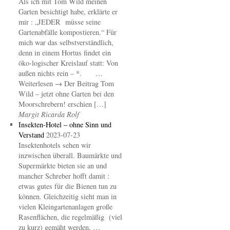
Als ich mit Tom Wild meinen
Garten besichtigt habe, erklärte er
mir : „JEDER müsse seine
Gartenabfälle kompostieren.“ Für
mich war das selbstverständlich,
denn in einem Hortus findet ein
öko-logischer Kreislauf statt: Von
außen nichts rein – *. …
Weiterlesen → Der Beitrag Tom
Wild – jetzt ohne Garten bei den
Moorschrebern! erschien […]
Margit Ricarda Rolf
Insekten-Hotel – ohne Sinn und
Verstand
2023-07-23
Insektenhotels sehen wir
inzwischen überall. Baumärkte und
Supermärkte bieten sie an und
mancher Schreber hofft damit :
etwas gutes für die Bienen tun zu
können. Gleichzeitig sieht man in
vielen Kleingartenanlagen große
Rasenflächen, die regelmäßig (viel
zu kurz) gemäht werden, …