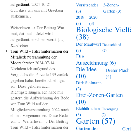
aufgeräumt.
2024-10-21
Vorsitzender
3-Zonen-
Gut, dass wir uns mit Gesetzen
(3)
Garten
(3)
auskennen. .
2019
2020
…
(3)
(3)
Biologische Vielf
Weiterlesen → Der Beitrag War
mut, dat mut – Jetzt wird
(38)
aufgeräumt. erschien zuerst […]
Der Maulwurf
Deutschland
Karl-Peter
(3)
(2)
Tom Wild – Falschinformation der
Die
Mitgliederversammlung der
Auszeichnung
(6)
Moorschreber
2024-07-14
Die Idee
Nachdem ich aufgrund des
Dieter Ptach
Vergleichs die Parzelle 139 zurück
(10)
(4)
gegeben habe, bereite ich einiges
Dirk Sielmann
vor. Dazu gehören auch
(3)
Richtigstellungen. Ich habe mir
Drei-Zonen-Garten
gestern die Aufzeichnung der Rede
(10)
von Tom Wild auf der
Eichhörnchen
Entsorgung
Mitgliederversammlung 2022 noch
(3)
(2)
einmal vorgenommen. Diese Rede
Garten
(57)
von … Weiterlesen → Der Beitrag
Tom Wild – Falschinformation der
Garten der
Geri