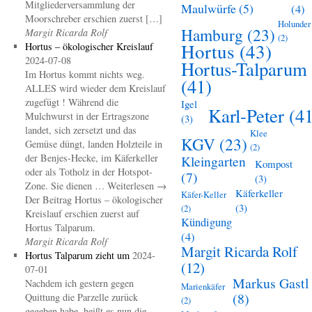
Mitgliederversammlung der
Maulwürfe
(5)
(4)
Moorschreber erschien zuerst […]
Holunder
Hamburg
(23)
Margit Ricarda Rolf
(2)
Hortus
(43)
Hortus – ökologischer Kreislauf
2024-07-08
Hortus-Talparum
Im Hortus kommt nichts weg.
(41)
ALLES wird wieder dem Kreislauf
zugefügt ! Während die
Igel
Karl-Peter
(41
Mulchwurst in der Ertragszone
(3)
landet, sich zersetzt und das
Klee
KGV
(23)
Gemüse düngt, landen Holzteile in
(2)
der Benjes-Hecke, im Käferkeller
Kleingarten
Kompost
oder als Totholz in der Hotspot-
(7)
(3)
Zone. Sie dienen … Weiterlesen →
Käferkeller
Käfer-Keller
Der Beitrag Hortus – ökologischer
(3)
(2)
Kreislauf erschien zuerst auf
Kündigung
Hortus Talparum.
(4)
Margit Ricarda Rolf
Margit Ricarda Rolf
Hortus Talparum zieht um
2024-
(12)
07-01
Markus Gastl
Nachdem ich gestern gegen
Marienkäfer
(8)
Quittung die Parzelle zurück
(2)
gegeben habe, heißt es nun die