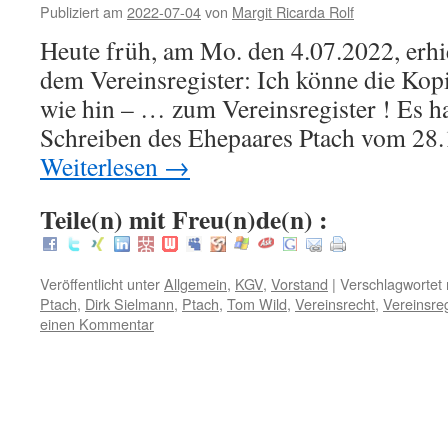
Publiziert am
2022-07-04
von
Margit Ricarda Rolf
Heute früh, am Mo. den 4.07.2022, erhie
dem Vereinsregister: Ich könne die Kop
wie hin – … zum Vereinsregister ! Es h
Schreiben des Ehepaares Ptach vom 28
Weiterlesen
→
Teile(n) mit Freu(n)de(n) :
Veröffentlicht unter
Allgemein
,
KGV
,
Vorstand
|
Verschlagwortet 
Ptach
,
Dirk Sielmann
,
Ptach
,
Tom Wild
,
Vereinsrecht
,
Vereinsreg
einen Kommentar