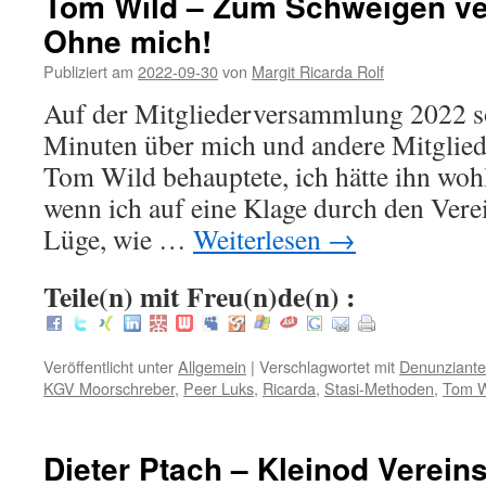
Tom Wild – Zum Schweigen ve
Ohne mich!
Publiziert am
2022-09-30
von
Margit Ricarda Rolf
Auf der Mitgliederversammlung 2022 s
Minuten über mich und andere Mitglied
Tom Wild behauptete, ich hätte ihn wohl
wenn ich auf eine Klage durch den Verei
Lüge, wie …
Weiterlesen
→
Teile(n) mit Freu(n)de(n) :
Veröffentlicht unter
Allgemein
|
Verschlagwortet mit
Denunziant
KGV Moorschreber
,
Peer Luks
,
Ricarda
,
Stasi-Methoden
,
Tom W
Dieter Ptach – Kleinod Vereins