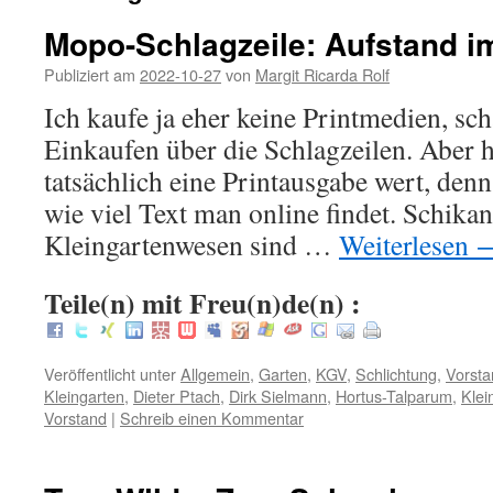
Mopo-Schlagzeile: Aufstand i
Publiziert am
2022-10-27
von
Margit Ricarda Rolf
Ich kaufe ja eher keine Printmedien, sc
Einkaufen über die Schlagzeilen. Aber h
tatsächlich eine Printausgabe wert, den
wie viel Text man online findet. Schika
Kleingartenwesen sind …
Weiterlesen
Teile(n) mit Freu(n)de(n) :
Veröffentlicht unter
Allgemein
,
Garten
,
KGV
,
Schlichtung
,
Vorsta
Kleingarten
,
Dieter Ptach
,
Dirk Sielmann
,
Hortus-Talparum
,
Klei
Vorstand
|
Schreib einen Kommentar