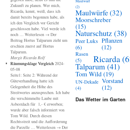
Maulwurf
Zukunft zu planen. Wer mich,
(2)
Maulwürfe
(32)
Ricarda, kennt, weiß, dass ich
damit bereits begonnen habe, als
Moorschreber
ich den Vergleich vor Gericht
(15)
geschlossen habe. Viel werde ich
Naturschutz
(38)
noch … Weiterlesen → Der
Pflanzen
Peer Luks
Beitrag Hortus Talparum zieht um
(12)
erschien zuerst auf Hortus
(6)
Talparum.
Rasen
Ricarda
(6
Margit Ricarda Rolf
(5)
Räumungsklage Vergleich
2024-
Talparum
(41)
05-08
Tom Wild
(19)
Seite1: Seite 2: Während der
Vorstand
Güteverhandlung hatte ich
UN-Dekade
(12)
Gelegenheit die Höhe des
(4)
Streitwertes anzusprechen. Ich habe
die verschimmelte Laube mit
Das Wetter im Garten
Asbestdach für 1,- € erworben;
wurde aber falsch informiert von
Tom Wild. Durch diesen
Rechtsstreit und die Aufforderung
die Parzelle … Weiterlesen → Der