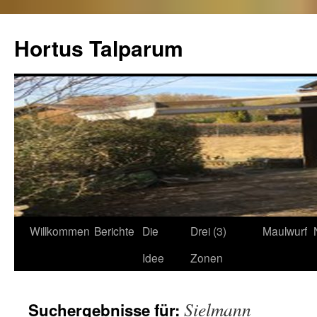
Hortus Talparum
Zum
Willkommen
Berichte
Die
Drei (3)
Maulwurf
Inhalt
Idee
Zonen
springen
Sielmann
Suchergebnisse für: